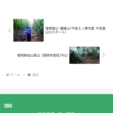
福岡登山 鐘撞山(今宿上ノ原方面 叶岳登
山口スタート)
福岡県低山登山 [福岡市西区]今山
ホーム
登山
SNS