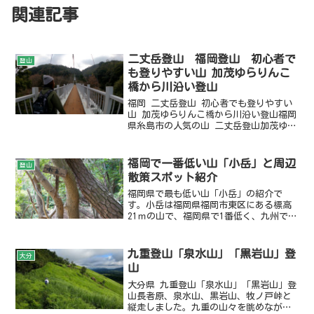
関連記事
二丈岳登山 福岡登山 初心者で
登山
も登りやすい山 加茂ゆらりんこ
橋から川沿い登山
福岡 二丈岳登山 初心者でも登りやすい
山 加茂ゆらりんこ橋から川沿い登山福岡
県糸島市の人気の山 二丈岳登山加茂ゆら
りんこ橋から川沿いを歩き、自然を満喫
しつつ登れる山初心者でも本格登山でき
る山
福岡で一番低い山「小岳」と周辺
登山
散策スポット紹介
福岡県で最も低い山「小岳」の紹介で
す。小岳は福岡県福岡市東区にある標高
21ｍの山で、福岡県で1番低く、九州でも
2番目に低い山です。山頂までは登山口か
ら5分で到着するので物足りない気もしま
すが、近くに「大岳」という標高41mの低
九重登山「泉水山」「黒岩山」登
大分
山や海沿いを散策できる道もあるため、
山
そちらも合わせて紹介します。
大分県 九重登山「泉水山」「黒岩山」登
山長者原、泉水山、黒岩山、牧ノ戸峠と
縦走しました。九重の山々を眺めながら