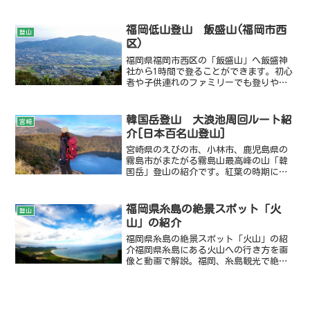
の登山ハプニングはありましたが怪我も
なく楽しい登山になりました。
福岡低山登山 飯盛山(福岡市西
登山
区)
福岡県福岡市西区の「飯盛山」へ飯盛神
社から1時間で登ることができます。初心
者や子供連れのファミリーでも登りやす
い山です。
韓国岳登山 大浪池周回ルート紹
宮崎
介[日本百名山登山]
宮崎県のえびの市、小林市、鹿児島県の
霧島市がまたがる霧島山最高峰の山「韓
国岳」登山の紹介です。紅葉の時期に登
ったため、大浪池の周回と紅葉も同時に
楽しむことができる「大浪池登山口」か
ら登っています。
福岡県糸島の絶景スポット「火
登山
山」の紹介
福岡県糸島の絶景スポット「火山」の紹
介福岡県糸島にある火山への行き方を画
像と動画で解説。福岡、糸島観光で絶景
を見る！頂上手前まで車で行くことがで
きて、お手軽に糸島の絶景を見ることが
できるおすすめの場所です！