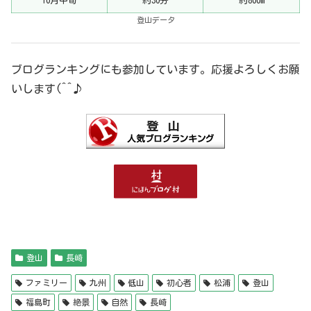
10月中旬
約30分
約800m
登山データ
ブログランキングにも参加しています。応援よろしくお願
いします(^^♪
登山
長崎
ファミリー
九州
低山
初心者
松浦
登山
福島町
絶景
自然
長崎