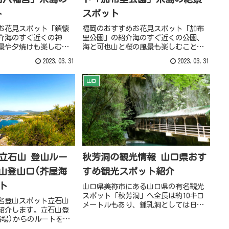
ト
スポット
お花見スポット「鎮懐
福岡のおすすめお花見スポット「加布
介海のすぐ近くの神
里公園」の紹介海のすぐ近くの公園、
景や夕焼けも楽しむこ
海と可也山と桜の風景も楽しむことが
鎮懐石八幡宮の桜
できます。加布里公園の桜
2023.03.31
2023.03.31
山口
秋芳洞の観光情報 山口県おす
]立石山 登山ルー
すめ観光スポット紹介
山登山口(芥屋海
ト
山口県美祢市にある山口県の有名観光
スポット「秋芳洞」へ全長は約10キロ
名登山スポット立石山
メートルもあり、鍾乳洞としては日本
紹介します。立石山登
最大規模、国の特別天然記念物にも指
浴場)からのルートを動
定されています。その中の約1キロメー
し、登山口のトイレ、