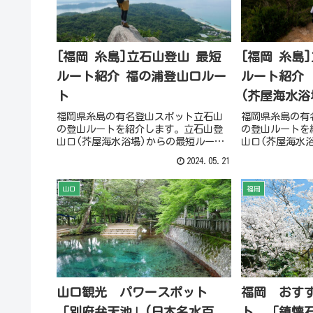
[福岡 糸島]立石山登山 最短
[福岡 糸島
ルート紹介 福の浦登山口ルー
ルート紹介
ト
(芥屋海水浴
口経由」
福岡県糸島の有名登山スポット立石山
福岡県糸島の有
の登山ルートを紹介します。立石山登
の登山ルートを
山口(芥屋海水浴場)からの最短ルート
山口(芥屋海水
を動画、写真で紹介し、登山口のトイ
を動画、写真で
2024.05.21
レ、駐車場情報なども掲載していま
レ、駐車場情報
す。
す。
山口
福岡
山口観光 パワースポット
福岡 おす
「別府弁天池」(日本名水百
ト 「鎮懐