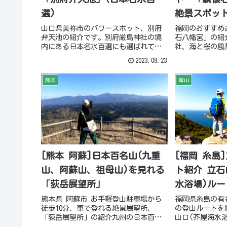
選)
絶景スポッ
山口県美祢市のパワースポット、別府
福岡のおすすめ
弁天池の紹介です。別府厳島神社の境
石八幡宮」の紹
内にある日本名水百選にも選ばれてい
社、海と桜の風
る池で、幅広い年代の方におすすめの
とができます。
2023.08.23
観光スポットです。
熊本
登山
[熊本 阿蘇]日本百名山(九重
[福岡 糸島
山、阿蘇山、祖母山)を見れる
ト紹介 立石
「荻岳展望所」
水浴場)ルー
熊本県 阿蘇市 お手軽登山駐車場から
福岡県糸島の有
徒歩10分、車で登れる絶景展望所、
の登山ルートを
「荻岳展望所」の紹介九州の日本百名
山口(芥屋海水
山(九重山、阿蘇山、祖母山)を見るこ
画、写真で紹介